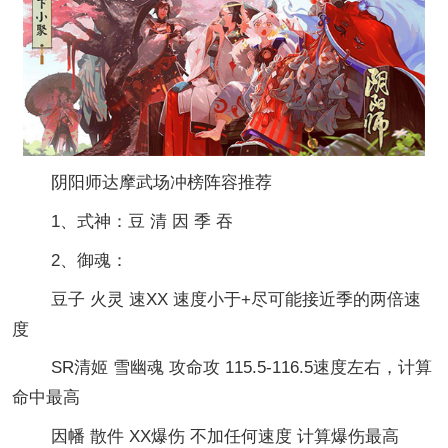
阴阳师达摩武场冲榜阵容推荐
1、式神：豆 清 因 季 吞
2、御魂：
豆子 火灵 速XX 速度小于+尽可能接近季的两倍速
度
SR清姬 雪幽魂 攻命攻 115.5-116.5速度左右，计算
命中最高
因幡 散件 XX爆伤 不加任何速度 计算爆伤最高