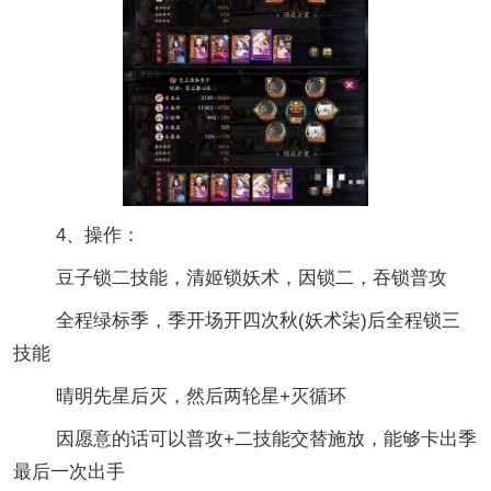
4、操作：
豆子锁二技能，清姬锁妖术，因锁二，吞锁普攻
全程绿标季，季开场开四次秋(妖术柒)后全程锁三
技能
晴明先星后灭，然后两轮星+灭循环
因愿意的话可以普攻+二技能交替施放，能够卡出季
最后一次出手