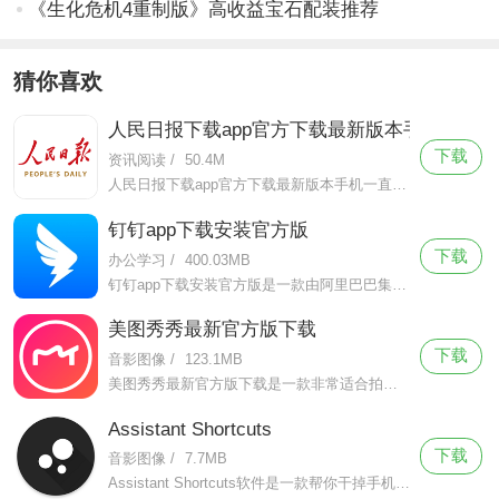
《生化危机4重制版》高收益宝石配装推荐
猜你喜欢
人民日报下载app官方下载最新版本手机
下载
资讯阅读
/
50.4M
人民日报下载app官方下载最新版本手机一直致力于提供高品质、可靠的新闻报道和评论，以赢得受众的信任和口碑。作为官媒，这款软件上的新闻总是能够在最及时的情况下解答用户的所想，急群众之急。
钉钉app下载安装官方版
下载
办公学习
/
400.03MB
钉钉app下载安装官方版是一款由阿里巴巴集团精心打造的为企业办公使用的协同软件，这款软件帮助了千万企业实现工作上的高效率协同、沟通、管理、沟通，大大的提升了企业的办公效率，并且实现了业务信息化和组织数字化
美图秀秀最新官方版下载
下载
音影图像
/
123.1MB
美图秀秀最新官方版下载是一款非常适合拍照修图的手机摄像软件，美图秀秀最新官方版下载该软件有着简洁轻便的页面设计，拥有超级强大的功能。
Assistant Shortcuts
下载
音影图像
/
7.7MB
Assistant Shortcuts软件是一款帮你干掉手机端启动语音助手快捷键的软件，你使用Assistant Shortcuts软件可以将任何按键替换成其他的快捷方式。