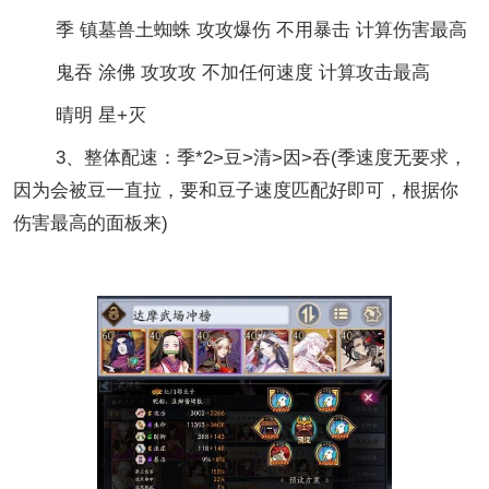
季 镇墓兽土蜘蛛 攻攻爆伤 不用暴击 计算伤害最高
鬼吞 涂佛 攻攻攻 不加任何速度 计算攻击最高
晴明 星+灭
3、整体配速：季*2>豆>清>因>吞(季速度无要求，
因为会被豆一直拉，要和豆子速度匹配好即可，根据你
伤害最高的面板来)