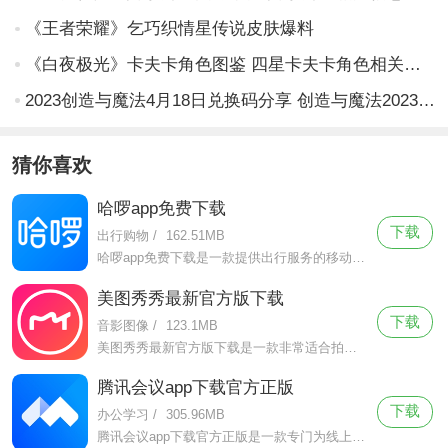
《王者荣耀》乞巧织情星传说皮肤爆料
《白夜极光》卡夫卡角色图鉴 四星卡夫卡角色相关信息一览
2023创造与魔法4月18日兑换码分享 创造与魔法2023年4月18日兑换码汇总
猜你喜欢
哈啰app免费下载
下载
出行购物
/
162.51MB
哈啰app免费下载是一款提供出行服务的移动应用程序，包括哈啰单车、哈啰出行、哈啰顺风车、哈啰打车等多个功能模块。让新人用户享受福利折扣，带给老用户更多实惠便利，让用户享受更加便捷、实惠的出行服务。
美图秀秀最新官方版下载
下载
音影图像
/
123.1MB
美图秀秀最新官方版下载是一款非常适合拍照修图的手机摄像软件，美图秀秀最新官方版下载该软件有着简洁轻便的页面设计，拥有超级强大的功能。
腾讯会议app下载官方正版
下载
办公学习
/
305.96MB
腾讯会议app下载官方正版是一款专门为线上优质会议而生的软件，这款软件支持多人同时线上流畅参与会议，软件的功能众多并且十分简单易上手即使第一次使用也能够很快熟练操作。