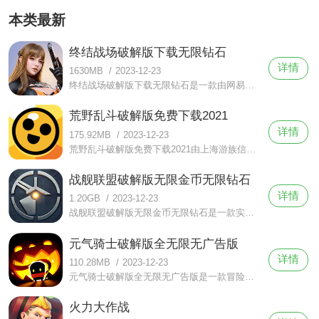
装
本类最新
终结战场破解版下载无限钻石
详情
1630MB
/
2023-12-23
终结战场破解版下载无限钻石是一款由网易游戏制作的大型射击类吃鸡手游。终结战场破解版下载无限钻石融入了独特的游戏内容，支持用户进行安全区时长的自由定义。
荒野乱斗破解版免费下载2021
详情
175.92MB
/
2023-12-23
荒野乱斗破解版免费下载2021由上海游族信息技术有限公司设计制作，是一款非常火爆的3v3即时设计手游。游戏拥有着数十种不同的英雄角色设计，采用了节奏较快的pk竞技玩法。
战舰联盟破解版无限金币无限钻石
详情
1.20GB
/
2023-12-23
战舰联盟破解版无限金币无限钻石是一款实时3D战舰海战手游，游戏中收录了各个国家的战舰可供玩家收集使用，航空母舰、战列舰、巡洋舰、驱逐舰四大舰种，超过上百艘拟真战舰任你操控，并且未来还会不断添加新的国家战舰。
元气骑士破解版全无限无广告版
详情
110.28MB
/
2023-12-23
元气骑士破解版全无限无广告版是一款冒险射击RPG手游，游戏采用复古的像素风打造，玩家在游戏中将要操控角色，深入地牢探索冒险，搜集各种奇异的武器道具，然后挑战各种稀奇古怪的小怪兽。
火力大作战