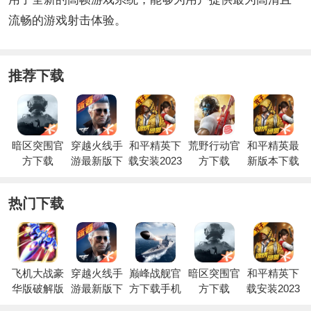
流畅的游戏射击体验。
推荐下载
暗区突围官
穿越火线手
和平精英下
荒野行动官
和平精英最
方下载
游最新版下
载安装2023
方下载
新版本下载
载
最新版
安装
热门下载
飞机大战豪
穿越火线手
巅峰战舰官
暗区突围官
和平精英下
华版破解版
游最新版下
方下载手机
方下载
载安装2023
载
版最新版安
最新版