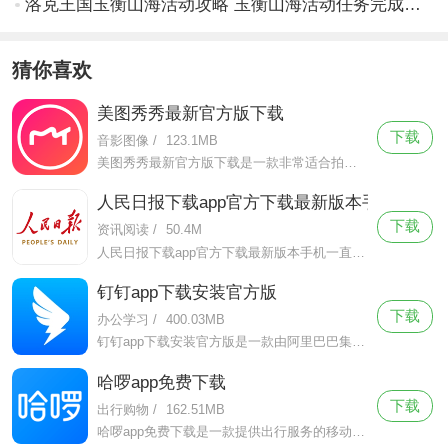
洛克王国玉衡山海活动攻略 玉衡山海活动任务完成方法
猜你喜欢
美图秀秀最新官方版下载
下载
音影图像
/
123.1MB
美图秀秀最新官方版下载是一款非常适合拍照修图的手机摄像软件，美图秀秀最新官方版下载该软件有着简洁轻便的页面设计，拥有超级强大的功能。
人民日报下载app官方下载最新版本手机
下载
资讯阅读
/
50.4M
人民日报下载app官方下载最新版本手机一直致力于提供高品质、可靠的新闻报道和评论，以赢得受众的信任和口碑。作为官媒，这款软件上的新闻总是能够在最及时的情况下解答用户的所想，急群众之急。
钉钉app下载安装官方版
下载
办公学习
/
400.03MB
钉钉app下载安装官方版是一款由阿里巴巴集团精心打造的为企业办公使用的协同软件，这款软件帮助了千万企业实现工作上的高效率协同、沟通、管理、沟通，大大的提升了企业的办公效率，并且实现了业务信息化和组织数字化
哈啰app免费下载
下载
出行购物
/
162.51MB
哈啰app免费下载是一款提供出行服务的移动应用程序，包括哈啰单车、哈啰出行、哈啰顺风车、哈啰打车等多个功能模块。让新人用户享受福利折扣，带给老用户更多实惠便利，让用户享受更加便捷、实惠的出行服务。