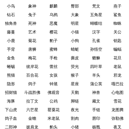
小鸟
象神
麒麟
臀部
梵文
燕子
钻石
兔子
乌鸦
大象
五角星
鲨鱼
独角兽
死神
恶魔
明星
蝴蝶结
蜘蛛
藤蔓
艺术
樱花
小猫
汉字
关公
小鹿
菊花
豹子
小狗
孔雀
钥匙
手背
唐狮
蜜蜂
蜻蜓
孙悟空
蝙蝠
金鱼
梅花
手枪
撕皮
貔貅
花旦
蜥蜴
彼岸花
蕾丝
荧光
四叶草
老鼠
熊猫
百合花
女孩
猴子
羊头
邪龙
隐形
鸽子
钟馗
星座
蒲公英
嘎巴拉
招财猫
斗战胜佛
佛观音
天鹅
神兽
心电图
海豚
拉丁文
公鸡
脚链
藏文
雪花
下山虎
六芒星
罂粟花
夜光
手链
龙图腾
鸽子血
金蟾
米老鼠
割肉
唇印
弥勒佛
二郎神
披肩龙
豹头
小猪
杨戬
夜叉