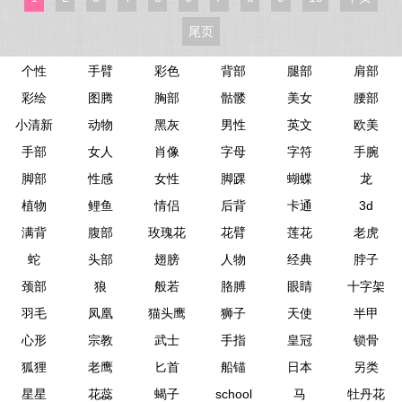
母图案图片
纹身图片
的花体英文图案图片
尾页
个性
手臂
彩色
背部
腿部
肩部
彩绘
图腾
胸部
骷髅
美女
腰部
小清新
动物
黑灰
男性
英文
欧美
手部
女人
肖像
字母
字符
手腕
脚部
性感
女性
脚踝
蝴蝶
龙
植物
鲤鱼
情侣
后背
卡通
3d
满背
腹部
玫瑰花
花臂
莲花
老虎
蛇
头部
翅膀
人物
经典
脖子
颈部
狼
般若
胳膊
眼睛
十字架
羽毛
凤凰
猫头鹰
狮子
天使
半甲
心形
宗教
武士
手指
皇冠
锁骨
狐狸
老鹰
匕首
船锚
日本
另类
星星
花蕊
蝎子
school
马
牡丹花