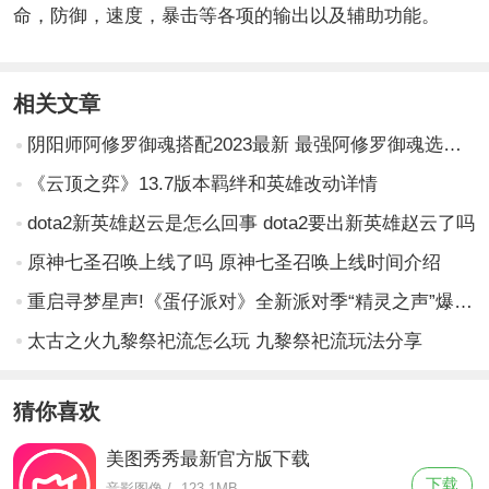
命，防御，速度，暴击等各项的输出以及辅助功能。
相关文章
阴阳师阿修罗御魂搭配2023最新 最强阿修罗御魂选择推荐
《云顶之弈》13.7版本羁绊和英雄改动详情
dota2新英雄赵云是怎么回事 dota2要出新英雄赵云了吗
原神七圣召唤上线了吗 原神七圣召唤上线时间介绍
重启寻梦星声!《蛋仔派对》全新派对季“精灵之声”爆料!
太古之火九黎祭祀流怎么玩 九黎祭祀流玩法分享
猜你喜欢
美图秀秀最新官方版下载
下载
音影图像
/
123.1MB