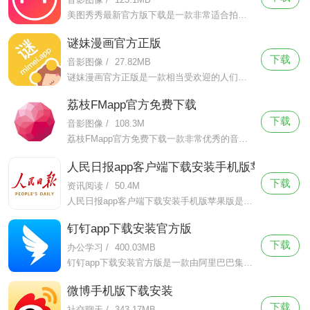
美图秀秀最新官方版下载是一款非常适合拍照修图的手机摄像软件，美图秀秀最新官方版下载该软件有着简洁轻便的页面设计，拥有超级强大的功能。
谜妹漫画官方正版
下载
音影图像
/
27.82MB
谜妹漫画官方正版是一款相当受欢迎的人们追漫神器，收录当下热门的漫画资源，更有海量品类资源，让你随时随地想看就看。谜妹漫画官方正版拥有高清的画质，顺畅不卡顿，不会消耗什么流量，带来更舒适的阅读体验，是漫迷的不二选择。
荔枝FMapp官方免费下载
下载
音影图像
/
108.3M
荔枝FMapp官方免费下载一款非常优秀的音频应用软件，对于很多喜欢在休闲娱乐的时候收听节目的小伙伴来说，包含了多种多样的频道供用户选择。如果，你想对个人情感有更深的理解，那么情感频道提供的相关FM。
人民日报app客户端下载安装手机版苹果版
下载
资讯阅读
/
50.4M
人民日报app客户端下载安装手机版苹果版是一款不可多得的新闻软件，在软件上用户能轻而易举的获取国家最近一段时间发生的大事，从外交到时政无所不包，无所不揽，而且在一定程度上，软件上发表的文章也是官方的一种态
钉钉app下载安装官方版
下载
办公学习
/
400.03MB
钉钉app下载安装官方版是一款由阿里巴巴集团精心打造的为企业办公使用的协同软件，这款软件帮助了千万企业实现工作上的高效率协同、沟通、管理、沟通，大大的提升了企业的办公效率，并且实现了业务信息化和组织数字化
微博手机版下载安装
下载
社交聊天
/
343.17MB