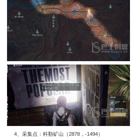
4、采集点：科勒矿山（2878，-1494）