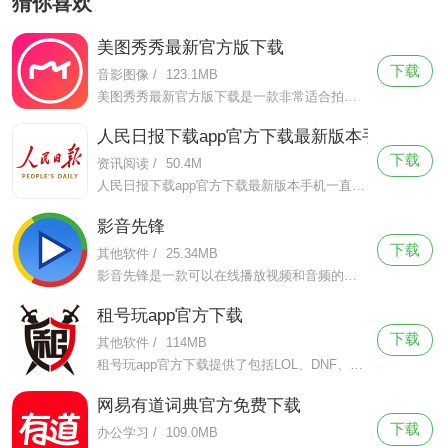
猜你喜欢
美图秀秀最新官方版下载
下载
音影图像
/
123.1MB
美图秀秀最新官方版下载是一款非常适合拍照修图的手机摄像软件，美图秀秀最新官方版下载该软件有着简洁轻便的页面设计，拥有超级强大的功能。
人民日报下载app官方下载最新版本手机
下载
资讯阅读
/
50.4M
人民日报下载app官方下载最新版本手机一直致力于提供高品质、可靠的新闻报道和评论，以赢得受众的信任和口碑。作为官媒，这款软件上的新闻总是能够在最及时的情况下解答用户的所想，急群众之急。
影音先锋
下载
其他软件
/
25.34MB
影音先锋是一款可以在线播放视频和音频的软件，全面支持目前主流的视频影音格式，如WMV/MP3/SWF等等，影音先锋还支持http、mms等多种流媒体协议。
租号玩app官方下载
下载
其他软件
/
114MB
租号玩app官方下载提供了包括LOL、DNF、CF等在内的多种游戏账号租赁服务。支持多种支付方式，并且提供专业的客服服务。是一个集游戏账号租赁、游戏帐号交易、买账号、卖账号为一体的综合性游戏租号服务平台。
网易有道词典官方免费下载
下载
办公学习
/
109.0MB