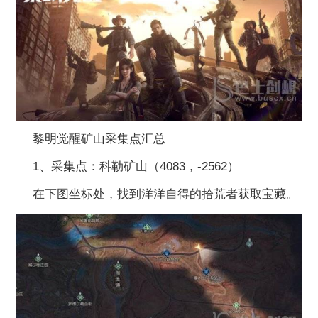
黎明觉醒矿山采集点汇总
1、采集点：科勒矿山（4083，-2562）
在下图坐标处，找到洋洋自得的拾荒者获取宝藏。