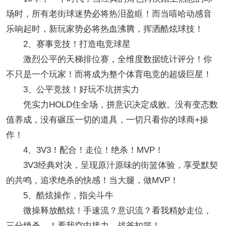
场时，所有老街球迷势必将热泪盈眶！而当嘻哈动感音
乐响起时，新玩家势必将热血沸腾，挥洒酷炫球技！
2、赛事竞技！打造电竞球星
激烈公平的天梯排位赛，全维度数据统计评分！你
不只是一个玩家！而将成为整个体育电竞的超级巨星！
3、公平竞技！好玩不坑拼实力
凭实力HOLD住全场，拼意识决定成败。没有变态数
值养成，没有碾压一切的道具，一切只看你的球商+操
作！
4、3V3！配合！走位！绝杀！MVP！
3V3经典对决，呈现原汁原味的街篮体验，享受默契
的共鸣，追求绝杀的快感！当大腿，做MVP！
5、酷炫操作，指尖斗牛
微操释放酷炫！手速流？意识流？看我精妙走位，
三分绝杀，！看我空中接力，战斧扣篮！