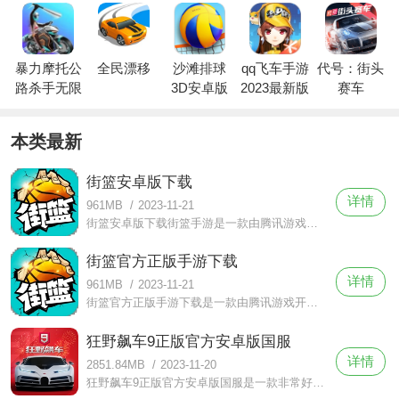
暴力摩托公
全民漂移
沙滩排球
qq飞车手游
代号：街头
路杀手无限
3D安卓版
2023最新版
赛车
金币版
本类最新
街篮安卓版下载
详情
961MB
/
2023-11-21
街篮安卓版下载街篮手游是一款由腾讯游戏开发的篮球竞技手游，游戏以街头篮球为主题。街篮安卓版下载中玩家可以体验到真实的篮球比赛，感受到街头篮球的热血与激情。
街篮官方正版手游下载
详情
961MB
/
2023-11-21
街篮官方正版手游下载是一款由腾讯游戏开发的有关篮球的竞技类手游，目前国内篮球氛围浓厚，而游戏正好街头篮球为主题，玩家可以在游戏中体验到真实的篮球比赛。
狂野飙车9正版官方安卓版国服
详情
2851.84MB
/
2023-11-20
狂野飙车9正版官方安卓版国服是一款非常好玩的狂野赛车碰撞速度类型的赛车游戏体验，这款游戏有着非常高超的游戏画面质量，急速漂移拐弯时溅起灰尘烟雾和飞沙走石的粒子效果、车辆表面上每个部位的光