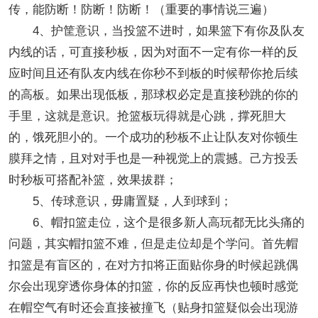
传，能防断！防断！防断！（重要的事情说三遍）
4、护筐意识，当投篮不进时，如果篮下有你及队友
内线的话，可直接秒板，因为对面不一定有你一样的反
应时间且还有队友内线在你秒不到板的时候帮你抢后续
的高板。如果出现低板，那球权必定是直接秒跳的你的
手里，这就是意识。抢篮板玩得就是心跳，撑死胆大
的，饿死胆小的。一个成功的秒板不止让队友对你顿生
膜拜之情，且对对手也是一种视觉上的震撼。己方投丢
时秒板可搭配补篮，效果拔群；
5、传球意识，毋庸置疑，人到球到；
6、帽扣篮走位，这个是很多新人高玩都无比头痛的
问题，其实帽扣篮不难，但是走位却是个学问。首先帽
扣篮是有盲区的，在对方扣将正面贴你身的时候起跳偶
尔会出现穿透你身体的扣篮，你的反应再快也顿时感觉
在帽空气有时还会直接被撞飞（贴身扣篮疑似会出现游