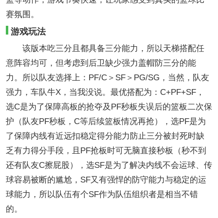
赛氛围。
游戏玩法
该版本吃三分且都具备三分能力，所以天梯搭配任
意阵容均可，但考虑到后卫缺少强力盖帽防三分的能
力。所以队友选择上：PF/C＞SF＞PG/SG，当然，队友
强力，车队牛X，当我没说。最优搭配为：C+PF+SF，
选C是为了保障高板的抢夺及PF秒板失误后的篮板二次保
护（队友PF秒板，C等后续篮板情况再抢），选PF是为
了保障内线有近远扣稳定得分能力防止三分被封死时缺
乏有力得分手段，且PF抢板时可无脑直接秒板（秒不到
还有队友C擦屁股），选SF是为了解决内线不会运球、传
球容易被断的尴尬，SF又有强悍的防守能力与稳定的运
球能力，所以队伍有个SF作为队伍组织者是相当不错
的。