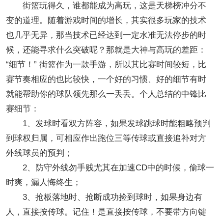
街篮玩得久，谁都能成为高玩，这是天梯榜冲分不
变的道理。随着游戏时间的增长，其实很多玩家的技术
也几乎无异，那当技术已经达到一定水准无法停步的时
候，还能寻求什么突破呢？那就是大神与高玩的差距：
“细节！” 街篮作为一款手游，所以其比赛时间较短，比
赛节奏相应的也比较快，一个好的习惯、好的细节有时
就能帮助你的球队领先那么一丢丢。个人总结的中锋比
赛细节：
1、发球时看双方阵容，如果发球跳球时能粗略预判
到球权归属，可相应作出跑位三等传球或直接追补对方
外线球员的预判；
2、防守外线勿手贱尤其在加速CD中的时候，偷球一
时爽，漏人悔终生；
3、抢板落地时、抢断成功捡到球时，如果身边有
人，直接按传球。记住！是直接按传球，不要带方向键