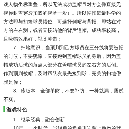
戏人物坐标重叠，所以无法成功盖帽且对方会像直接无
视你封盖穿透扣篮的视觉一般）。所以帽扣篮最科学的
方法即与扣篮球员错位，可选择侧帽与背帽。即站在对
方的左右测，或者直接站他的背后追帽。成功率较高，
且吸帽效果好，视觉冲击；
7、扫地意识，当预判到己方球员在三分线将要被帽
的时候，不要犹豫，直接跑到盖帽球员的身后，因为盖
帽成功后球的落点大部分在盖帽球员的左右方的后侧。
作到预判被帽，及时帮队友最先捡到球，完美的扫地僧
就是你；
8、该版本，全部单防，不要补防，一补就漏，屡试
不爽。
游戏特色
1、继承经典，融合创新
10年，一个时代，当经典的角色再次踏上熟悉的球