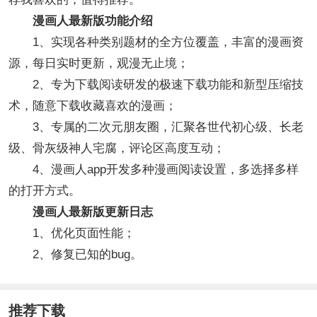
漫画人最新版功能介绍
1、实现各种类别题材的全方位覆盖，丰富的漫画资
源，每日实时更新，观漫无止境；
2、专为下载阅读研发的极速下载功能和新型压缩技
术，随意下载收藏喜欢的漫画；
3、专属的二次元朋友圈，汇聚各世代初心级、长老
级、骨灰级神人宅腐，评论区高度互动；
4、漫画人app开发多种漫画阅读设置，多选择多样
的打开方式。
漫画人最新版更新日志
1、优化页面性能；
2、修复已知的bug。
推荐下载