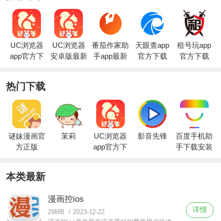
UC浏览器
UC浏览器
番茄作家助
天眼查app
租号玩app
app官方下
安卓版最新
手app最新
官方下载
官方下载
载
版apk
版下载安装
热门下载
谜妹漫画官
茉莉
UC浏览器
影音先锋
百度手机助
方正版
app官方下
手下载安装
载
最新版
本类最新
漫画控ios
详情
29MB
/
2023-12-22